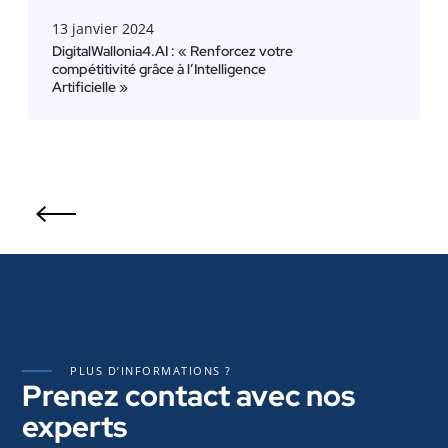
l
S
W
)
13 janvier 2024
a
i
DigitalWallonia4.AI : « Renforcez votre
compétitivité grâce à l’Intelligence
l
n
Artificielle »
l
t
o
è
n
g
i
r
a
e
4
I
.
-
A
P
I
U
:
L
«
S
R
E
PLUS D’INFORMATIONS ?
e
Prenez contact avec nos
S
n
experts
f