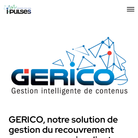
O
p
e
n
M
e
n
u
GERICO, notre solution de
gestion du recouvrement