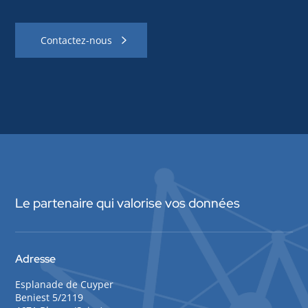
o
r
c
Contactez-nous
e
z
v
o
t
r
e
c
o
Le partenaire qui valorise vos données
m
p
é
t
Adresse
i
Esplanade de Cuyper
t
Beniest 5/2119
i