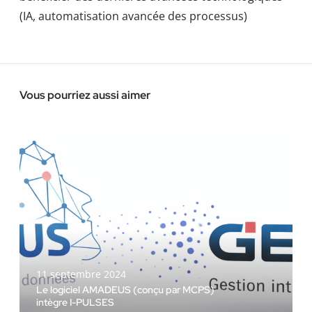
(IA, automatisation avancée des processus)
Vous pourriez aussi aimer
L
e
l
o
g
i
c
i
11 septembre 2024
e
Le logiciel AMADEUS (conçu par MCPS)
l
intègre I-PULSES
A